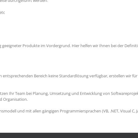
eise durchgeführt werden:
etc
geeigneter Produkte im Vordergrund. Hier helfen wir Ihnen bei der Definitio
en entsprechenden Bereich keine Standardlösung verfügbar, erstellen wir fü
tzen Ihr Team bei Planung, Umsetzung und Entwicklung von Softwareprojekt
d Organisation.
nsmodell und mit allen gängigen Programmiersprachen (VB, .NET, Visual C, J