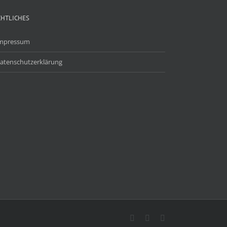
CHTLICHES
mpressum
atenschutzerklärung
Facebook
X
E-
Mail