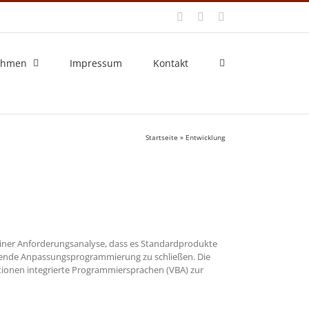
Facebook
X
E-
Mail
ehmen
Impressum
Kontakt
Startseite
»
Entwicklung
 einer Anforderungsanalyse, dass es Standardprodukte
echende Anpassungsprogrammierung zu schließen. Die
tionen integrierte Programmiersprachen (VBA) zur