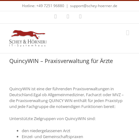
Zum
Hotline: +49 7251 96880
|
support@schey-hoerner.de
Inhalt
springen
Facebook
X
E-
Mail
QuincyWIN – Praxisverwaltung für Ärzte
QuincyWIN ist eine der führenden Praxisverwaltungen in
Deutschland.Egal ob Allgemeinmediziner, Facharzt oder MVZ –
die Praxisverwaltung QUINCY WIN enthält für jeden Praxistyp
und jede Fachgruppe die notwendigen Funktionen bereit:
Unterstützte Zielgruppen von QuincyWIN sind:
den niedergelassenen Arzt
Einzel- und Gemeinschaftspraxen