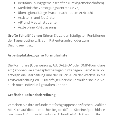
Berufausübungsgemeinschaften (Praxisgemeinschaften)
Medizinische Versorgungszentren (MVZ)
überregional tätige Praxen nach neuem Arztrecht
Assistenz- und Notärzte
AiP und Medizinstudenten
Ärzte ohne KV-Zulassung
Große Schaltflächen
führen Sie zu den häufigsten Funktionen
der Tagesroutine, z. B. zum Patientenaufruf oder zum
Diagnoseeintrag.
Arbeitsplatzbezogene Formularliste
Die Formulare (Überweisung, AU, DALE-UV oder DMP-Formulare
etc.) können Sie arbeitsplatzbezogen hinterlegen. Per Mausklick
erfolgen die Bearbeitung und der Druck. Auch der Wechsel in die
Textverarbeitung WORD® erfolgt über die Formularliste, die Sie
auch noch individuell gestalten können.
Grafische Befundschreibung
Versehen Sie Ihre Befunde mit fachgruppenspezifischen Grafiken!
Mit Klick auf die untersuchte Region öffnen Sie eine Sprechblase
um Ihren Befund zu hinterlegen. Schnell, einfach & genau. Ihr