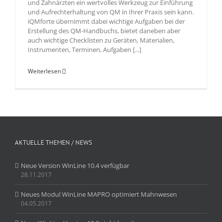
und Zahnärzten ein wertvolles Werkzeug zur Einführung
und Aufrechterhaltung von QM in Ihrer Praxis sein kann.
iQMforte übernimmt dabei wichtige Aufgaben bei der
Erstellung des QM-Handbuchs, bietet daneben aber
auch wichtige Checklisten zu Geräten, Materialien,
Instrumenten, Terminen, Aufgaben [...]
Weiterlesen
AKTUELLE THEMEN / NEWS
Neue Version WinLine 10.4 verfügbar
28.11.2017
Neues Modul WinLine MAPRO optimiert Mahnwesen
04.05.2017