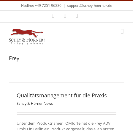
Zum
Hotline: +49 7251 96880
|
support@schey-hoerner.de
Inhalt
springen
Facebook
X
E-
Mail
Frey
Qualitätsmanagement für die Praxis
Schey & Hörner News
Unter dem Produktnamen iQMforte hat die Frey ADV
GmbH in Berlin ein Produkt vorgestellt, das allen Ärzten