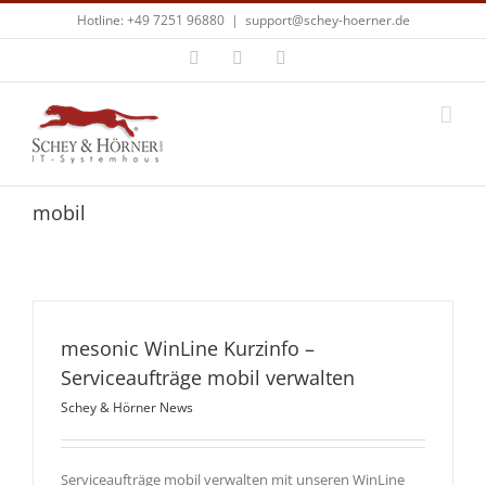
Zum
Hotline: +49 7251 96880
|
support@schey-hoerner.de
Inhalt
springen
Facebook
X
E-
Mail
mobil
mesonic WinLine Kurzinfo –
Serviceaufträge mobil verwalten
Schey & Hörner News
Serviceaufträge mobil verwalten mit unseren WinLine