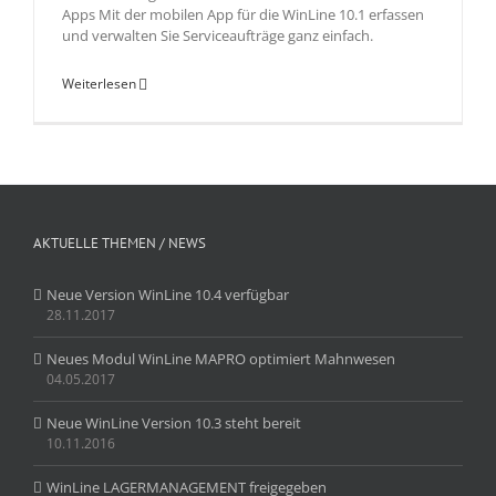
Apps Mit der mobilen App für die WinLine 10.1 erfassen
und verwalten Sie Serviceaufträge ganz einfach.
Weiterlesen
AKTUELLE THEMEN / NEWS
Neue Version WinLine 10.4 verfügbar
28.11.2017
Neues Modul WinLine MAPRO optimiert Mahnwesen
04.05.2017
Neue WinLine Version 10.3 steht bereit
10.11.2016
WinLine LAGERMANAGEMENT freigegeben