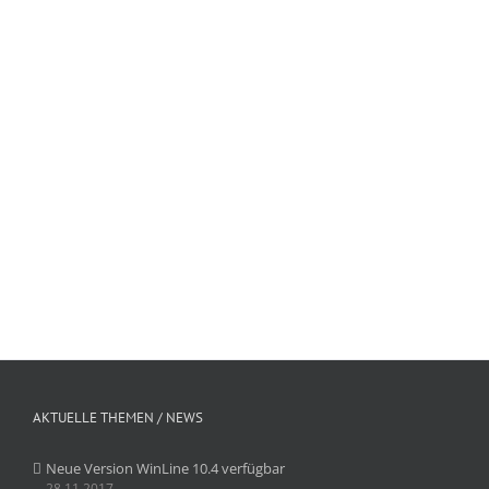
Zuverlässigkeit viele Kunden gewonnen zu haben. Die mesonic
WinLine leistet hierzu einen entscheidenden Beitrag.
Referenzbericht TTT Internet: www.ttt-filmservice.de
MEHR ERFAHREN
AKTUELLE THEMEN / NEWS
Neue Version WinLine 10.4 verfügbar
28.11.2017