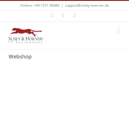
Zum
Hotline: +49 7251 96880
|
support@schey-hoerner.de
Inhalt
springen
Facebook
X
E-
Mail
Webshop