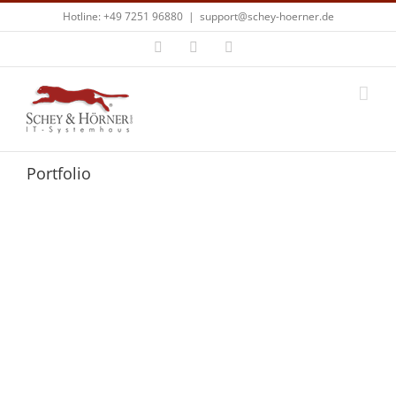
Zum
Hotline: +49 7251 96880
|
support@schey-hoerner.de
Inhalt
springen
Facebook
X
E-
Mail
Portfolio