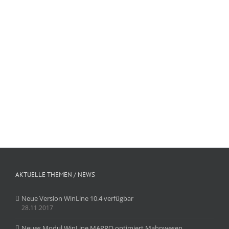
Werkstatt oder Serienproduktion - die I-H&S GmbH bietet [...]
MEHR ERFAHREN
AKTUELLE THEMEN / NEWS
Neue Version WinLine 10.4 verfügbar
28.11.2017
Neues Modul WinLine MAPRO optimiert Mahnwesen