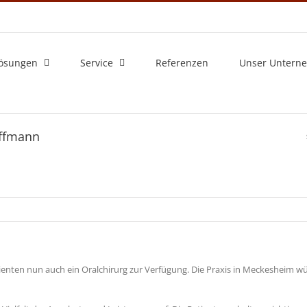
ösungen
Service
Referenzen
Unser Untern
offmann
ienten nun auch ein Oralchirurg zur Verfügung. Die Praxis in Meckesheim w