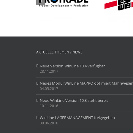
E
TRADE EUROPE
eswe versandpack
Inter
H – Wurmberg
gmbh – Sternenfels
Gm
AKTUELLE THEMEN / NEWS
Neue Version WinLine 10.4 verfügbar
28.11.2017
Neues Modul WinLine MAPRO optimiert Mahnwese
04.05.2017
Neue WinLine Version 10.3 steht bereit
10.11.2016
WinLine LAGERMANAGEMENT freigegeben
30.06.2016