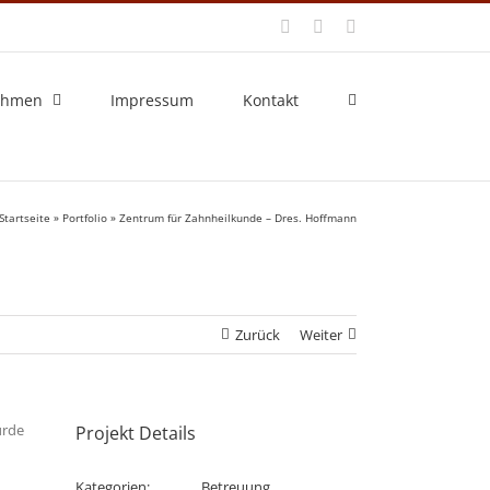
Facebook
X
E-
Mail
ehmen
Impressum
Kontakt
Startseite
»
Portfolio
»
Zentrum für Zahnheilkunde – Dres. Hoffmann
Zurück
Weiter
ürde
Projekt Details
Kategorien:
Betreuung